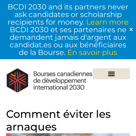
BCDI 2030 and its partners never
ask candidates or scholarship
recipients for money.
Learn more
BCDI 2030 et ses partenaires ne
✕
demandent jamais d'argent aux
candidat.es ou aux bénéficiaires
de la Bourse.
En savoir plus
Comment éviter les
arnaques