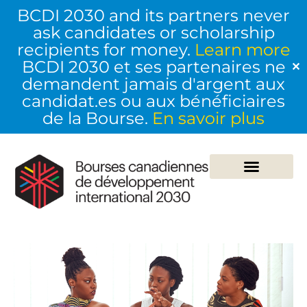
BCDI 2030 and its partners never
ask candidates or scholarship
recipients for money.
Learn more
BCDI 2030 et ses partenaires ne
✕
demandent jamais d'argent aux
candidat.es ou aux bénéficiaires
de la Bourse.
En savoir plus