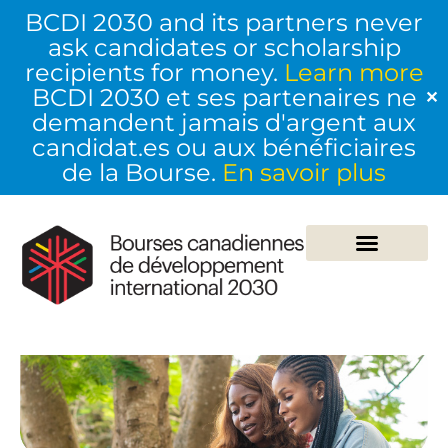
BCDI 2030 and its partners never
ask candidates or scholarship
recipients for money.
Learn more
BCDI 2030 et ses partenaires ne
✕
demandent jamais d'argent aux
candidat.es ou aux bénéficiaires
de la Bourse.
En savoir plus