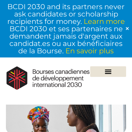
BCDI 2030 and its partners never
ask candidates or scholarship
recipients for money.
Learn more
BCDI 2030 et ses partenaires ne
✕
demandent jamais d'argent aux
candidat.es ou aux bénéficiaires
de la Bourse.
En savoir plus