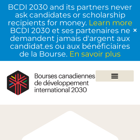
BCDI 2030 and its partners never
ask candidates or scholarship
recipients for money.
Learn more
BCDI 2030 et ses partenaires ne
✕
demandent jamais d'argent aux
candidat.es ou aux bénéficiaires
de la Bourse.
En savoir plus